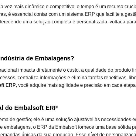
ez mais dinâmico e competitivo, o tempo é um recurso crucia
as, é essencial contar com um sistema ERP que facilite a gest
oferecendo uma solução completa e personalizada, voltada par
Indústria de Embalagens?
acional impacta diretamente o custo, a qualidade do produto fin
sos, centraliza informações e elimina tarefas repetitivas, li
ft ERP
, você adquire mais agilidade e precisão em cada etap
al do Embalsoft ERP
ma de gestão; ele é uma solução ajustável às necessidades e
de embalagens, o ERP da Embalsoft fornece uma base sólida par
demandas únicas da sua produção. Esse nível de personalizaç