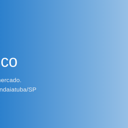
sco
mercado.
Indaiatuba/SP