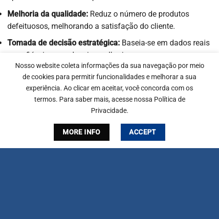
Melhoria da qualidade:
Reduz o número de produtos
defeituosos, melhorando a satisfação do cliente.
Tomada de decisão estratégica:
Baseia-se em dados reais
e confiáveis para planejar melhorias.
Nosso website coleta informações da sua navegação por meio
Como Calcular o OEE
de cookies para permitir funcionalidades e melhorar a sua
experiência. Ao clicar em aceitar, você concorda com os
A fórmula para calcular o índice OEE é:
termos. Para saber mais, acesse nossa Política de
Privacidade.
OEE (%) = Disponibilidade x Performance x Qualidade
MORE INFO
ACCEPT
Por exemplo, se a sua fábrica tem:
Disponibilidade de 90%
Performance de 85%
Qualidade de 95%
O OEE será: 90% x 85% x 95% =
72,7%