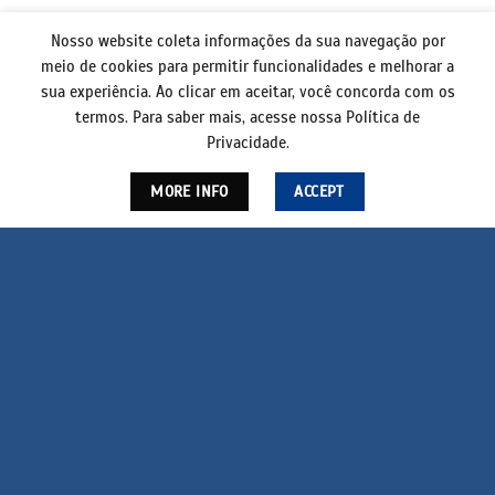
Nosso website coleta informações da sua navegação por
meio de cookies para permitir funcionalidades e melhorar a
sua experiência. Ao clicar em aceitar, você concorda com os
termos. Para saber mais, acesse nossa Política de
Privacidade.
MORE INFO
ACCEPT
ERP para indústria: por que escolher um
sistema especializado?
ERP genérico não entende os processos da sua fábrica. Não
acompanha sua produção. Não fala a sua língua. A
Embalsoft tem mais de 30 anos de experiência criando
sistemas voltados à indústria de embalagens.