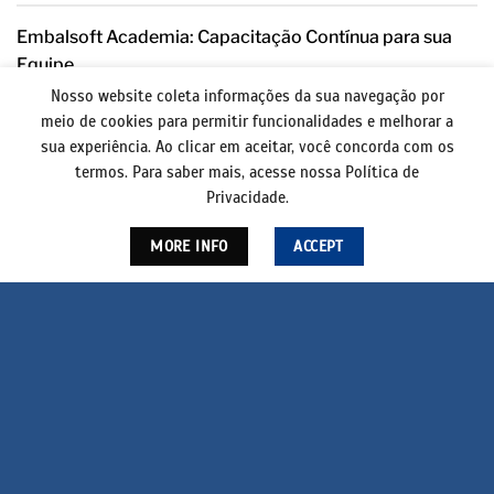
Embalsoft Academia: Capacitação Contínua para sua
Equipe
Nosso website coleta informações da sua navegação por
Além do suporte ilimitado, oferecemos o
Embalsoft
meio de cookies para permitir funcionalidades e melhorar a
Academia
, uma plataforma de treinamentos exclusiva para
sua experiência. Ao clicar em aceitar, você concorda com os
clientes e usuários do Embalsoft ERP. Desenvolvida para
termos. Para saber mais, acesse nossa Política de
reciclar conhecimentos, treinar novos colaboradores ou
Privacidade.
explorar funcionalidades avançadas, essa plataforma
garante que todos os operadores do ERP estejam alinhados
MORE INFO
ACCEPT
com as melhores práticas e funcionalidades.