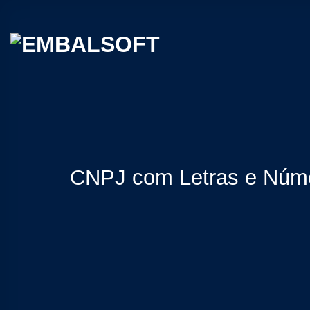
Skip
to
content
CNPJ com Letras e Núme