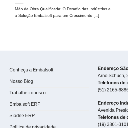
Mão de Obra Qualificada: O Desafio das Indústrias e
a Solução Embalsoft para um Crescimento [...]
Endereço Sã
Conheça a Embalsoft
Arno Schuch, 2
Nosso Blog
Telefones de 
(51) 2165-688
Trabalhe conosco
Endereço Ind
Embalsoft ERP
Avenida Presid
Siadne ERP
Telefones de 
(19) 3801-310
Política de privacidade