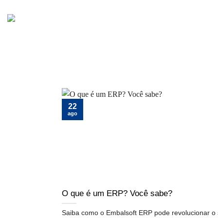
Skip
to
content
22
ago
O que é um ERP? Você sabe?
Saiba como o Embalsoft ERP pode revolucionar o