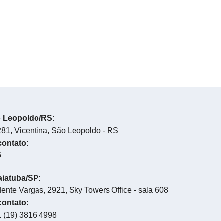
o Leopoldo/RS
:
81, Vicentina, São Leopoldo - RS
contato
:
6
aiatuba/SP
:
ente Vargas, 2921, Sky Towers Office - sala 608
contato
:
1 (19) 3816 4998